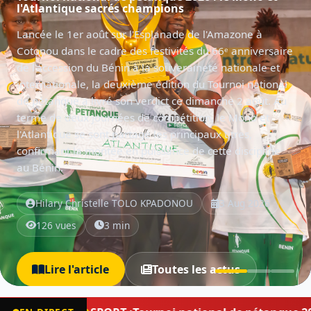
édition lancée sous le signe de la cohésion
nationale
Le Gouvernement béninois a donné, samedi 1er août
sur l'Esplanade de l'Amazone à Cotonou, le coup d'envoi
de la deuxième édition du Tournoi national de
pétanque. Organisée dans le cadre des manifestations
officielles marquant le 66ᵉ anniversaire de l'accession
du Bénin à la souveraineté nationale et internationale,
la compétition réunit des équipes venues des douze
départements du pays.
Hilary Christelle TOLO KPADONOU
2 Aug 2026
88 vues
2 min
Lire l'article
Toutes les actus