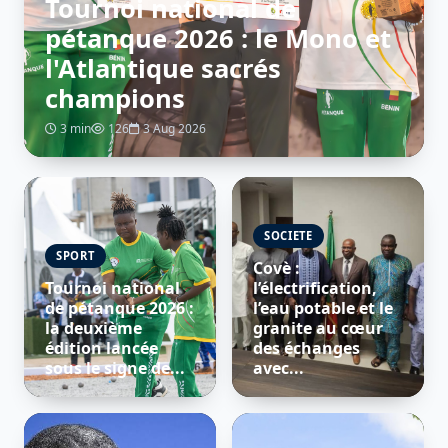
Tournoi national de
pétanque 2026 : le Mono et
l'Atlantique sacrés
champions
3 min
126
3 Aug 2026
SOCIETE
SPORT
Covè :
Tournoi national
l’électrification,
de pétanque 2026 :
l’eau potable et le
la deuxième
granite au cœur
édition lancée
des échanges
sous le signe de...
avec...