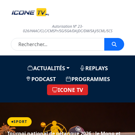
Autorisation N° 23-
026/HAAC/CLC/CMSPr/SG/SGA/DAJDC/DM/SAJ/SCML/SCS
ACTUALITÉS
REPLAYS
PODCAST
PROGRAMMES
ICONE TV
SPORT
Tournoi national de pétanque 2026 : la deuxième