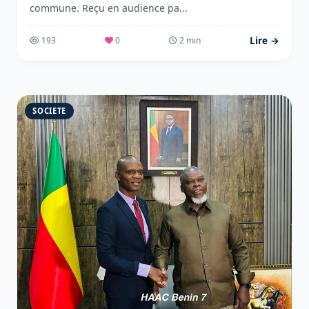
commune. Reçu en audience pa...
Lire →
193
0
2 min
SOCIETE