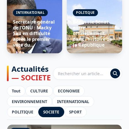
INTERNATIONAL
POLITIQUE
Secrétaire général
Bénin : le Sénat
de l’ONU : Macky
entre
Sall en difficulté
officiellement
après le premier
dans l’histoire de
vote du...
la République
Actualités
— SOCIETE
Tout
CULTURE
ECONOMIE
ENVIRONNEMENT
INTERNATIONAL
POLITIQUE
SOCIETE
SPORT